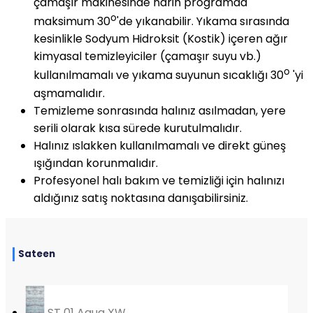
çamaşır makinesinde narin programda
o
maksimum 30
'de yıkanabilir. Yıkama sırasında
kesinlikle Sodyum Hidroksit (Kostik) içeren ağır
kimyasal temizleyiciler (çamaşır suyu vb.)
o
kullanılmamalı ve yıkama suyunun sıcaklığı 30
'yi
aşmamalıdır.
Temizleme sonrasında halınız asılmadan, yere
serili olarak kısa sürede kurutulmalıdır.
Halınız ıslakken kullanılmamalı ve direkt güneş
ışığından korunmalıdır.
Profesyonel halı bakım ve temizliği için halınızı
aldığınız satış noktasına danışabilirsiniz.
Sateen
ST 01 Aqua XW