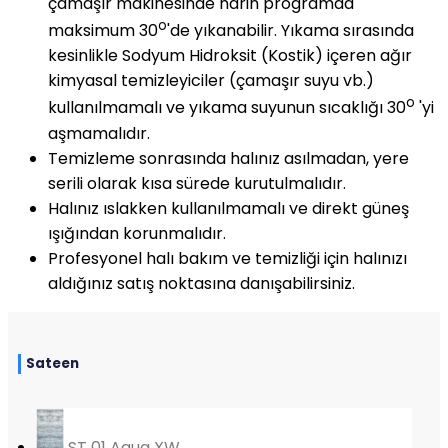
çamaşır makinesinde narin programda
o
maksimum 30
'de yıkanabilir. Yıkama sırasında
kesinlikle Sodyum Hidroksit (Kostik) içeren ağır
kimyasal temizleyiciler (çamaşır suyu vb.)
o
kullanılmamalı ve yıkama suyunun sıcaklığı 30
'yi
aşmamalıdır.
Temizleme sonrasında halınız asılmadan, yere
serili olarak kısa sürede kurutulmalıdır.
Halınız ıslakken kullanılmamalı ve direkt güneş
ışığından korunmalıdır.
Profesyonel halı bakım ve temizliği için halınızı
aldığınız satış noktasına danışabilirsiniz.
Sateen
ST 01 Aqua XW