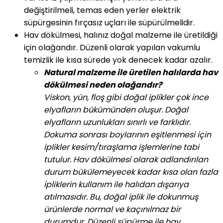
değiştirilmeli, temas eden yerler elektrik
süpürgesinin fırçasız uçları ile süpürülmelidir.
Hav dökülmesi, halınız doğal malzeme ile üretildiği
için olağandır. Düzenli olarak yapılan vakumlu
temizlik ile kısa sürede yok denecek kadar azalır.
Natural malzeme ile üretilen halılarda hav
dökülmesi neden olağandır?
Viskon, yün, floş gibi doğal iplikler çok ince
elyafların bükümünden oluşur. Doğal
elyafların uzunlukları sınırlı ve farklıdır.
Dokuma sonrası boylarının eşitlenmesi için
iplikler kesim/tıraşlama işlemlerine tabi
tutulur. Hav dökülmesi olarak adlandırılan
durum bükülemeyecek kadar kısa olan fazla
ipliklerin kullanım ile halıdan dışarıya
atılmasıdır. Bu, doğal iplik ile dokunmuş
ürünlerde normal ve kaçınılmaz bir
durumdur. Düzenli süpürme ile hav