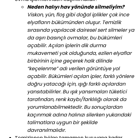
Neden halıyı hav yönünde silmeliyim?
Viskon, yün, floş gibi doğal iplikler çok ince
elyafların bükümünden oluşur. Temizlik
sırasında yapılacak dairesel sert silmeler ya
da aşırı basınçlı ovmalar, bu bükümleri
açabilir. Açılan iplerin dik durma
mukavemeti yok olduğunda, ezilen elyaflar
birbirinin içine geçerek halk dilinde
“keçelenme” adı verilen görüntüye yol
açabilir. Bükümleri açılan ipler, farklı yönlere
doğru yatacağı için, ışığı farklı açılardan
yansıtabilirler. Bu ışık yansımaları tüketici
tarafından, renk kaybı/farklılığı olarak da
yorumlanabilmektedir. Bu sonuçlardan
kaçınmak adına halınızı silerken yukarıdaki
talimatlara uygun bir şekilde
davranılmalıdır.
Temizlenen bölge tamamen kuruyana kadar