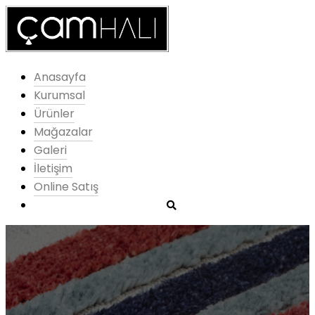
Anasayfa
Kurumsal
Ürünler
Mağazalar
Galeri
İletişim
Online Satış