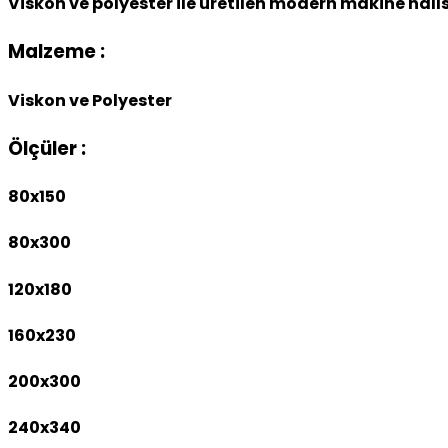
Viskon ve polyester ile üretilen modern makine halıs
Malzeme :
Viskon ve Polyester
Ölçüler :
80x150
80x300
120x180
160x230
200x300
240x340