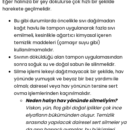
Eğer halınıza bir şey dökülürse çok hızlı bir şekilde
harekete geçilmelidir.
Bu gibi durumlarda öncelikle sıvı dağılmadan
kağıt havlu ile tampon uygulanarak fazla sıvı
emilmeli, kesinlikle ağartıcı kimyasal içeren
temizlik maddeleri (çamaşır suyu gibi)
kullanılmamalıdır.
Sıvının döküldüğü alan tampon uygulamasından
sonra soğuk su ve doğal sabun ile silinmelidir.
Silme işlemi lekeyi dağıtmayacak bir şekilde, hav
yönünde yumuşak ve beyaz bir bez yardımı ile
olmalı; dairesel veya hav yönünün tersine sert
ovma işlemlerinden kaçınılmalıdır.
Neden halıyı hav yönünde silmeliyim?
Viskon, yün, floş gibi doğal iplikler çok ince
elyafların bükümünden oluşur. Temizlik
sırasında yapılacak dairesel sert silmeler ya
da aşırı basınçlı ovmalar, bu bükümleri