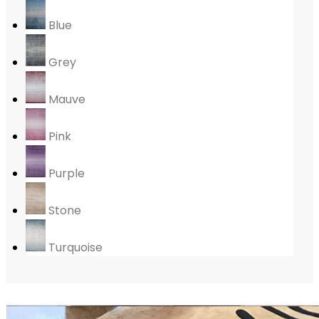
Blue
Grey
Mauve
Pink
Purple
Stone
Turquoise