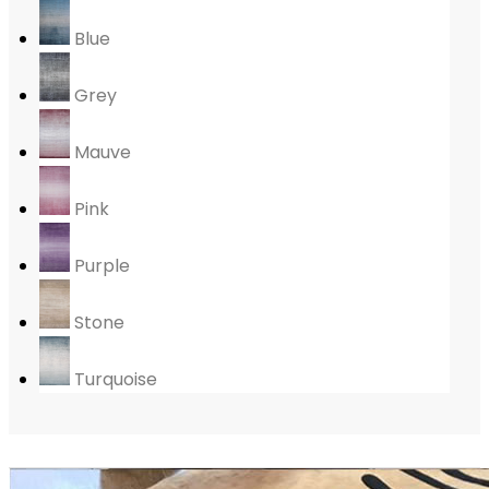
Blue
Grey
Mauve
Pink
Purple
Stone
Turquoise