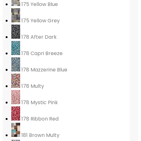
175 Yellow Blue
175 Yellow Grey
178 After Dark
178 Capri Breeze
178 Mazzerine Blue
178 Multy
178 Mystic Pink
178 Ribbon Red
181 Brown Multy