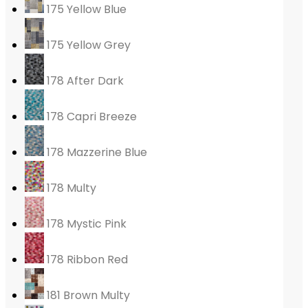
175 Yellow Blue
175 Yellow Grey
178 After Dark
178 Capri Breeze
178 Mazzerine Blue
178 Multy
178 Mystic Pink
178 Ribbon Red
181 Brown Multy