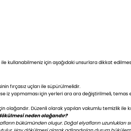
ığı ile kullanabilmeniz için aşağıdaki unsurlara dikkat edilmesi
in fırçasız uçları ile süpürülmelidir.
se iz yapmaması için yerleri ara ara değiştirilmeli, temas e
için olağandır. Düzenli olarak yapılan vakumlu temizlik ile
 dökülmesi neden olağandır?
lyafların bükümünden oluşur. Doğal elyafların uzunlukları sı
 tutulur. Hav dökülmesi olarak adlandırılan durum büküleme