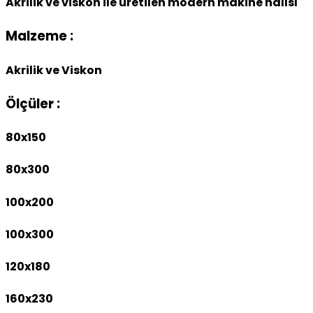
Akrilik ve viskon ile üretilen modern makine halısı
Malzeme :
Akrilik ve Viskon
Ölçüler :
80x150
80x300
100x200
100x300
120x180
160x230