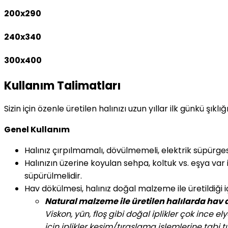
200x290
240x340
300x400
Kullanım Talimatları
Sizin için özenle üretilen halınızı uzun yıllar ilk günkü şıkl
Genel Kullanım
Halınız çırpılmamalı, dövülmemeli, elektrik süpürgesin
Halınızın üzerine koyulan sehpa, koltuk vs. eşya var i
süpürülmelidir.
Hav dökülmesi, halınız doğal malzeme ile üretildiği 
Natural malzeme ile üretilen halılarda hav
Viskon, yün, floş gibi doğal iplikler çok ince e
için iplikler kesim/tıraşlama işlemlerine tabi