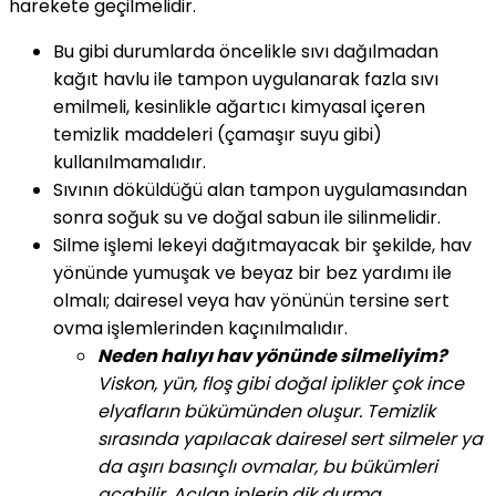
harekete geçilmelidir.
Bu gibi durumlarda öncelikle sıvı dağılmadan
kağıt havlu ile tampon uygulanarak fazla sıvı
emilmeli, kesinlikle ağartıcı kimyasal içeren
temizlik maddeleri (çamaşır suyu gibi)
kullanılmamalıdır.
Sıvının döküldüğü alan tampon uygulamasından
sonra soğuk su ve doğal sabun ile silinmelidir.
Silme işlemi lekeyi dağıtmayacak bir şekilde, hav
yönünde yumuşak ve beyaz bir bez yardımı ile
olmalı; dairesel veya hav yönünün tersine sert
ovma işlemlerinden kaçınılmalıdır.
Neden halıyı hav yönünde silmeliyim?
Viskon, yün, floş gibi doğal iplikler çok ince
elyafların bükümünden oluşur. Temizlik
sırasında yapılacak dairesel sert silmeler ya
da aşırı basınçlı ovmalar, bu bükümleri
açabilir. Açılan iplerin dik durma