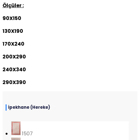
Ölçüler :
90X150
130X190
170X240
200X290
240X340
290X390
İpekhane (Hereke)
1507