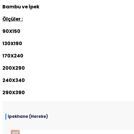
Bambu ve İpek
Ölçüler :
90X150
130X190
170X240
200X290
240X340
290X390
İpekhane (Hereke)