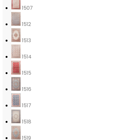
1507
1512
1513
1514
1515
1516
1517
1518
1519