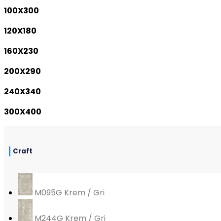
100X300
120X180
160X230
200X290
240X340
300X400
Craft
M095G Krem / Gri
M244G Krem / Gri