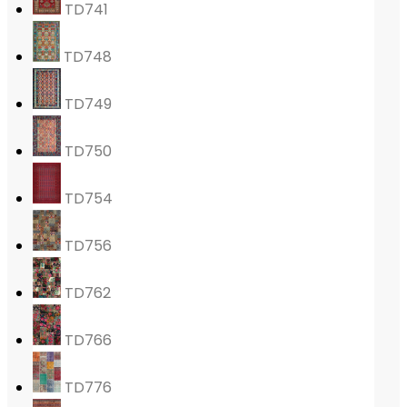
TD741
TD748
TD749
TD750
TD754
TD756
TD762
TD766
TD776