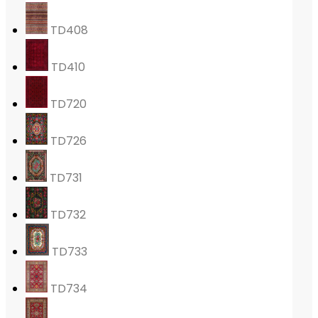
TD408
TD410
TD720
TD726
TD731
TD732
TD733
TD734