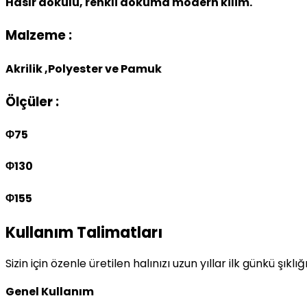
Hasır dokulu, renkli dokuma modern kilim.
Malzeme :
Akrilik ,Polyester ve Pamuk
Ölçüler :
Φ75
Φ130
Φ155
Kullanım Talimatları
Sizin için özenle üretilen halınızı uzun yıllar ilk günkü şıkl
Genel Kullanım