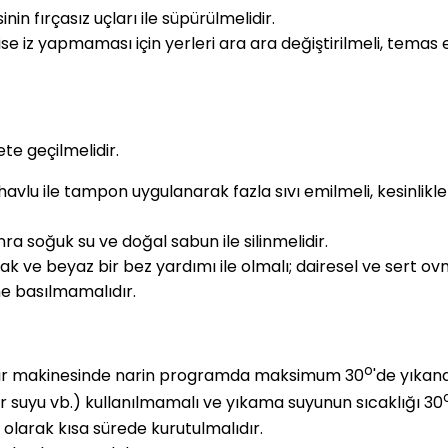
in fırçasız uçları ile süpürülmelidir.
se iz yapmaması için yerleri ara ara değiştirilmeli, temas e
ete geçilmelidir.
havlu ile tampon uygulanarak fazla sıvı emilmeli, kesinlikl
 soğuk su ve doğal sabun ile silinmelidir.
k ve beyaz bir bez yardımı ile olmalı; dairesel ve sert ov
 basılmamalıdır.
o
aşır makinesinde narin programda maksimum 30
'de yıkan
ır suyu vb.) kullanılmamalı ve yıkama suyunun sıcaklığı 30
 olarak kısa sürede kurutulmalıdır.