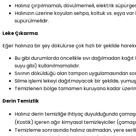
Halınız çırpılmamalı, dövülmemeli, elektrik süpürgesin
Halınızın üzerine koyulan sehpa, koltuk vs. eşya var i
süpürülmelidir.
Leke Çıkarma
Eğer halınıza bir şey dökülürse çok hızlı bir şekilde harek
Bu gibi durumlarda öncelikle sıvı dağılmadan kağıt 
suyu gibi) kullanılmamalıdır.
Sıvının döküldüğü alan tampon uygulamasından sonra
Silme işlemi lekeyi dağıtmayacak bir şekilde, yumuşa
Temizlenen bölge tamamen kuruyana kadar üzerine
Derin Temizlik
Halınız derin temizliğe ihtiyaç duyulduğunda çam
(Kostik) içeren ağır kimyasal temizleyiciler (çamaş
Temizleme sonrasında halınız asılmadan, yere serili