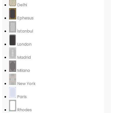
Delhi
Ephesus
İstanbul
London
Madrid
Milano
New York
Paris
Rhodes