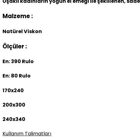
Uşaklı kadınların yoğun el emeği ile şekillenen, sade
Malzeme :
Natürel Viskon
Ölçüler :
En: 390 Rulo
En: 80 Rulo
170x240
200x300
240x340
Kullanım Talimatları