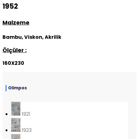
1952
Malzeme
Bambu, Viskon, Akrilik
Ölçüler :
160X230
Olimpos
1921
1923