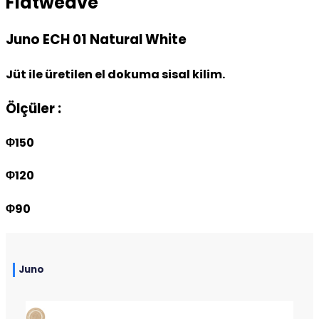
Flatweave
Juno ECH 01 Natural White
Jüt ile üretilen el dokuma sisal kilim.
Ölçüler :
Φ150
Φ120
Φ90
Juno