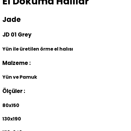
El Dokuma Halılar
Jade
JD 01 Grey
Yün ile üretilen örme el halısı
Malzeme :
Yün ve Pamuk
Ölçüler :
80x150
130x190