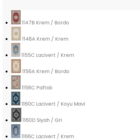
1147B Krem / Bordo
1148A Krem / Krem
1155C Lacivert / Krem
1156A Krem / Bordo
1158C Paftalı
1160C Lacivert / Koyu Mavi
1160D Siyah / Gri
1166C Lacivert / Krem