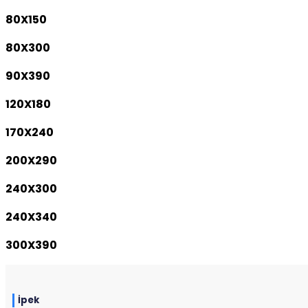
80X150
80X300
90X390
120X180
170X240
200X290
240X300
240X340
300X390
İpek