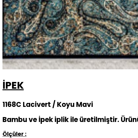
İPEK
1168C Lacivert / Koyu Mavi
Bambu ve İpek iplik ile üretilmiştir. Ürü
Ölçüler :