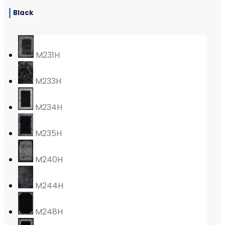
Black
M231H
M233H
M234H
M235H
M240H
M244H
M248H