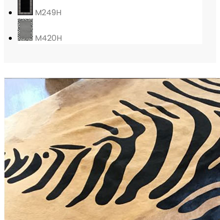
M249H
M420H